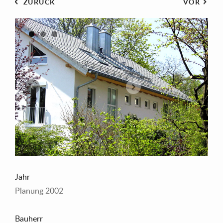
ZURÜCK
VOR
1
2
3
Previous
Next
Jahr
Planung 2002
Bauherr