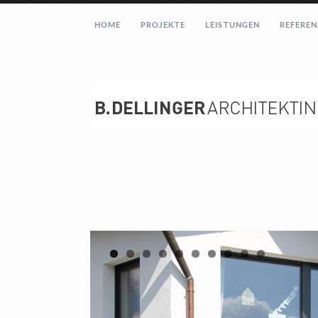
HOME
PROJEKTE
LEISTUNGEN
REFEREN
1
2
3
4
5
6
7
8
9
10